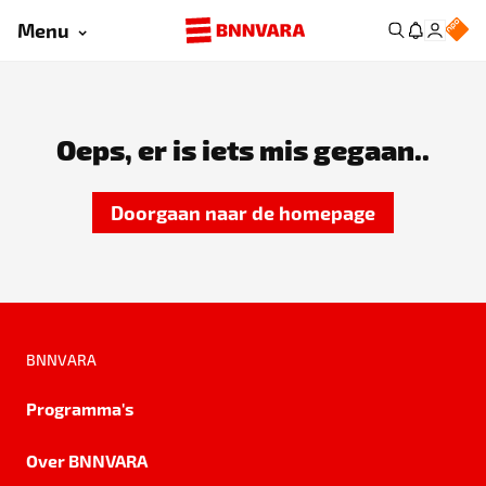
Menu
Oeps, er is iets mis gegaan..
Doorgaan naar de homepage
BNNVARA
Programma's
Over BNNVARA