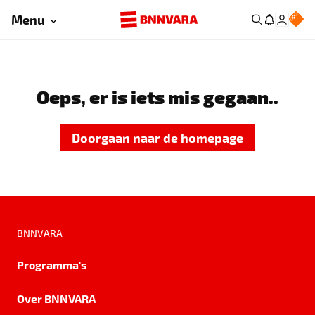
Menu
Oeps, er is iets mis gegaan..
Doorgaan naar de homepage
BNNVARA
Programma's
Over BNNVARA