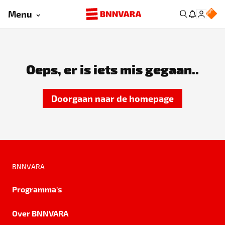
Menu
Oeps, er is iets mis gegaan..
Doorgaan naar de homepage
BNNVARA
Programma's
Over BNNVARA