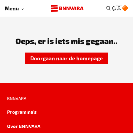
Menu
Oeps, er is iets mis gegaan..
Doorgaan naar de homepage
BNNVARA
Programma's
Over BNNVARA