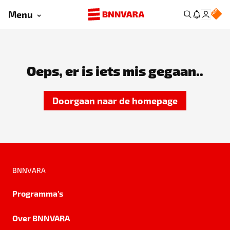
Menu
Oeps, er is iets mis gegaan..
Doorgaan naar de homepage
BNNVARA
Programma's
Over BNNVARA