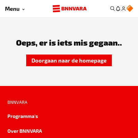
Menu
Oeps, er is iets mis gegaan..
Doorgaan naar de homepage
BNNVARA
Programma's
Over BNNVARA