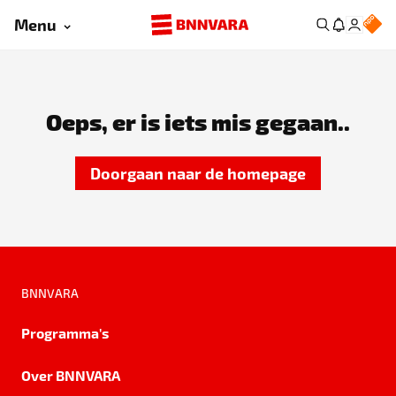
Menu
Oeps, er is iets mis gegaan..
Doorgaan naar de homepage
BNNVARA
Programma's
Over BNNVARA