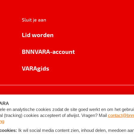
Sluit je aan
Lid worden
BNNVARA-account
VARAgids
voorwaarden
©
2026
BNNVARA