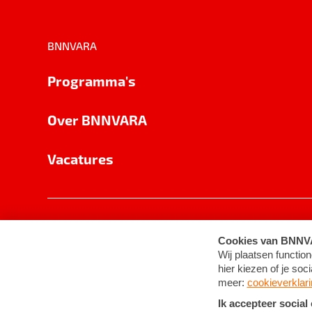
BNNVARA
Programma's
Over BNNVARA
Vacatures
Privacy
Cookie-instellingen
Algemene 