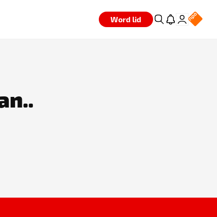
Word lid
an..