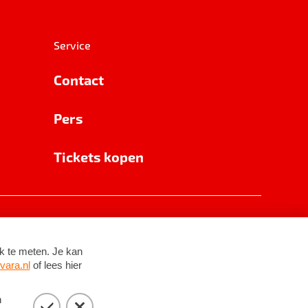
Service
Contact
Pers
Tickets kopen
RSIN 8531 62 402