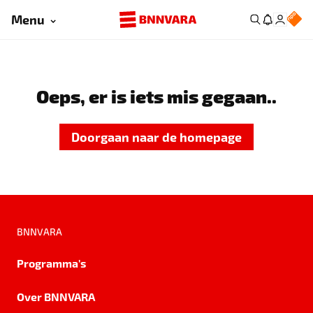
Menu
Oeps, er is iets mis gegaan..
Doorgaan naar de homepage
BNNVARA
Programma's
Over BNNVARA