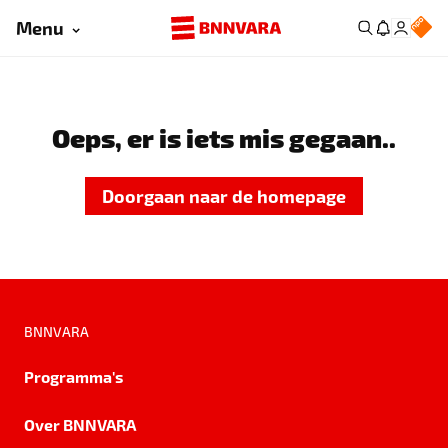
Menu
Oeps, er is iets mis gegaan..
Doorgaan naar de homepage
BNNVARA
Programma's
Over BNNVARA