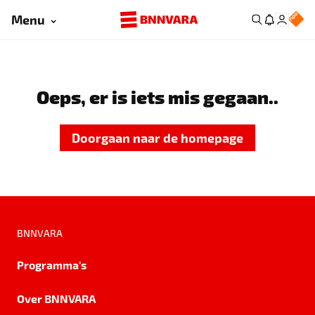
Menu
Oeps, er is iets mis gegaan..
Doorgaan naar de homepage
BNNVARA
Programma's
Over BNNVARA