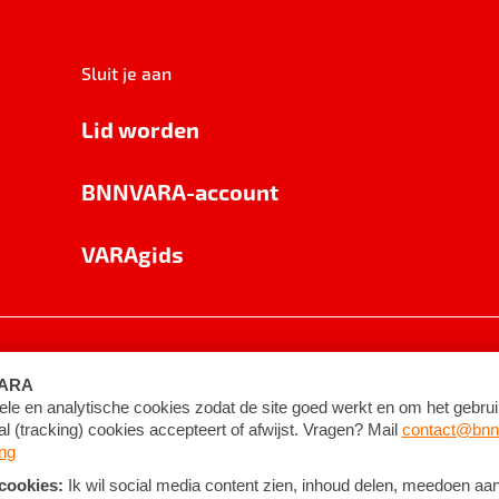
Sluit je aan
Lid worden
BNNVARA-account
VARAgids
voorwaarden
©
2026
BNNVARA