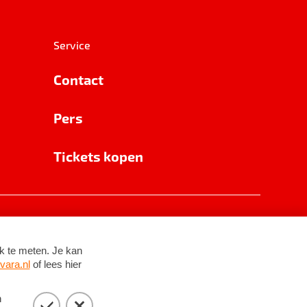
Service
Contact
Pers
Tickets kopen
RSIN 8531 62 402