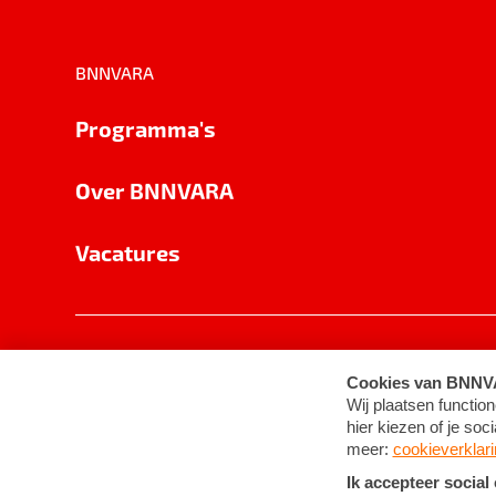
BNNVARA
Programma's
Over BNNVARA
Vacatures
Privacy
Cookie-instellingen
Algemene 