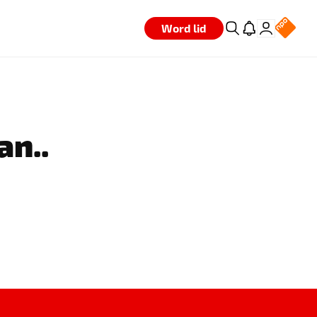
Word lid
an..