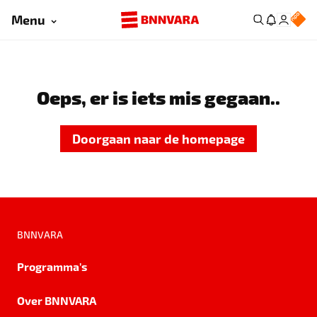
Menu
Oeps, er is iets mis gegaan..
Doorgaan naar de homepage
BNNVARA
Programma's
Over BNNVARA