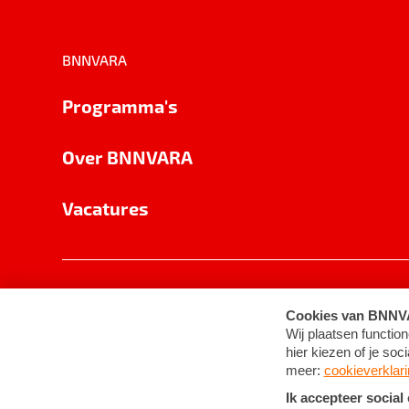
BNNVARA
Programma's
Over BNNVARA
Vacatures
Privacy
Cookie-instellingen
Algemene 