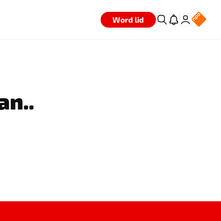
Word lid
an..