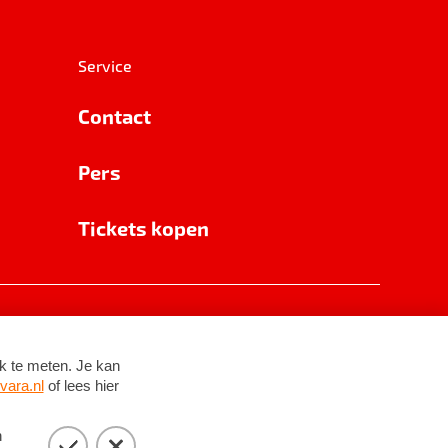
Service
Contact
Pers
Tickets kopen
RSIN 8531 62 402