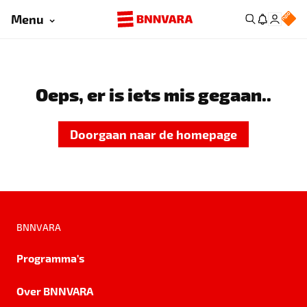
Menu
Oeps, er is iets mis gegaan..
Doorgaan naar de homepage
BNNVARA
Programma's
Over BNNVARA