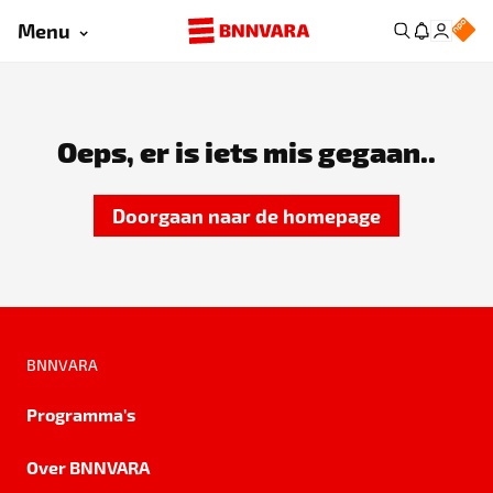
Menu
Oeps, er is iets mis gegaan..
Doorgaan naar de homepage
BNNVARA
Programma's
Over BNNVARA