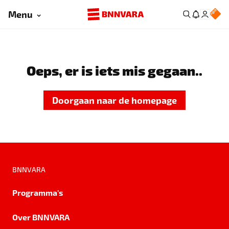
Menu
Oeps, er is iets mis gegaan..
Doorgaan naar de homepage
BNNVARA
Programma's
Over BNNVARA