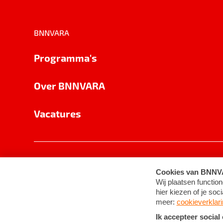
BNNVARA
Programma's
Over BNNVARA
Vacatures
Privacy
Cookie-instellingen
Algemene 