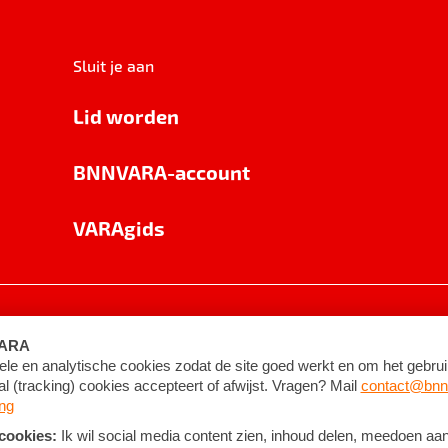
Sluit je aan
Lid worden
BNNVARA-account
VARAgids
voorwaarden
©
2026
BNNVARA