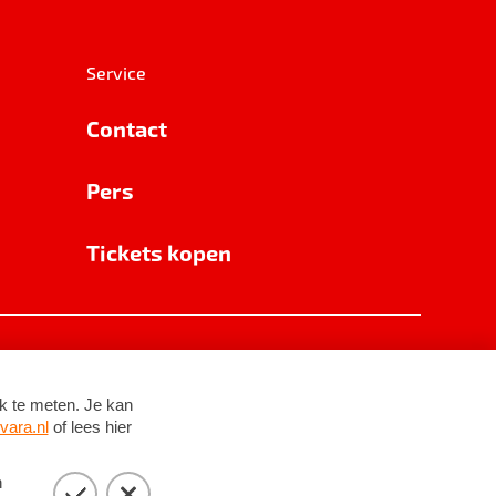
Service
Contact
Pers
Tickets kopen
RSIN 8531 62 402