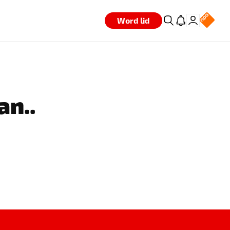
Word lid
an..