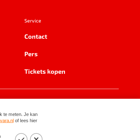
Service
Contact
Pers
Tickets kopen
RSIN 8531 62 402