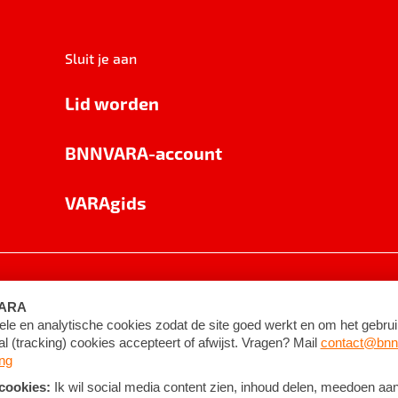
Sluit je aan
Lid worden
BNNVARA-account
VARAgids
voorwaarden
©
2026
BNNVARA