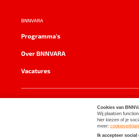
BNNVARA
Programma's
Over BNNVARA
Vacatures
Privacy
Cookie-instellingen
Algemene 