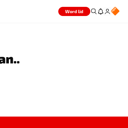
Word lid
an..