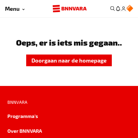
Menu
Oeps, er is iets mis gegaan..
Doorgaan naar de homepage
BNNVARA
Programma's
Over BNNVARA