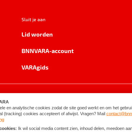
Sluit je aan
Lid worden
BNNVARA-account
VARAgids
voorwaarden
©
2026
BNNVARA