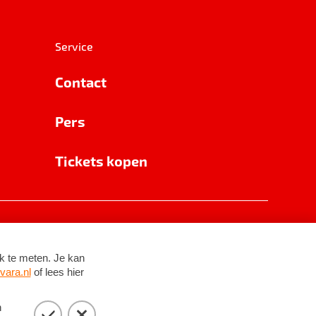
Service
Contact
Pers
Tickets kopen
RSIN 8531 62 402