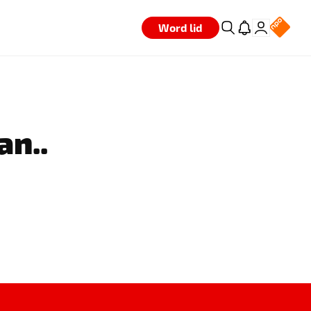
Word lid
an..