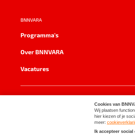
BNNVARA
Programma's
Over BNNVARA
Vacatures
Privacy
Cookie-instellingen
Algemene 