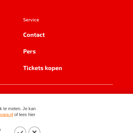
Service
Contact
Pers
Tickets kopen
RSIN 8531 62 402