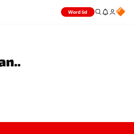
Word lid
an..