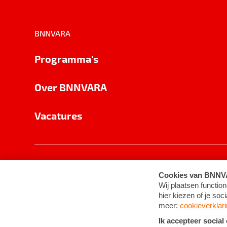
BNNVARA
Programma's
Over BNNVARA
Vacatures
Privacy
Cookie-instellingen
Algemene 