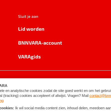
Sluit je aan
Lid worden
BNNVARA-account
VARAgids
voorwaarden
©
2026
BNNVARA