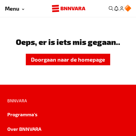
Menu
Oeps, er is iets mis gegaan..
Doorgaan naar de homepage
BNNVARA
Programma's
Over BNNVARA