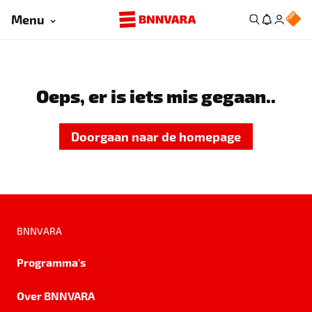
Menu
Oeps, er is iets mis gegaan..
Doorgaan naar de homepage
BNNVARA
Programma's
Over BNNVARA