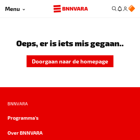
Menu
Oeps, er is iets mis gegaan..
Doorgaan naar de homepage
BNNVARA
Programma's
Over BNNVARA