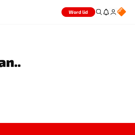
Word lid
an..