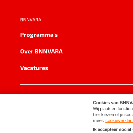
BNNVARA
Programma's
Over BNNVARA
Vacatures
Privacy
Cookie-instellingen
Algemene 