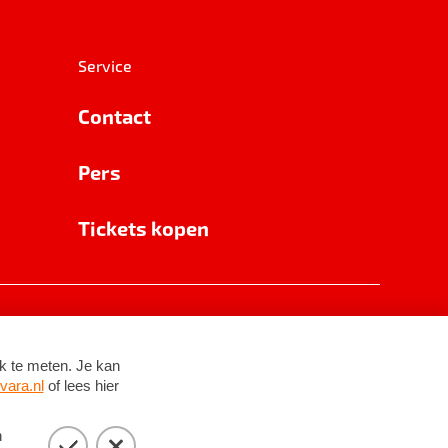
Service
Contact
Pers
Tickets kopen
RSIN 8531 62 402