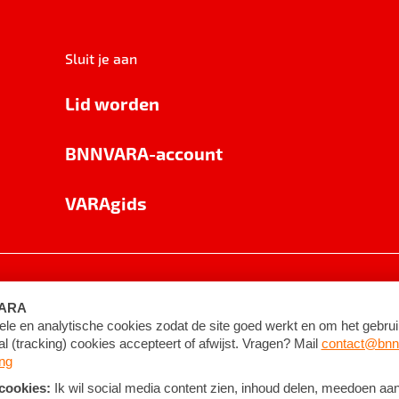
Sluit je aan
Lid worden
BNNVARA-account
VARAgids
voorwaarden
©
2026
BNNVARA