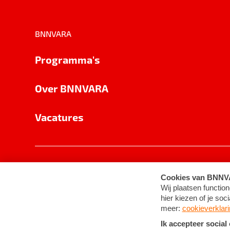
BNNVARA
Programma's
Over BNNVARA
Vacatures
Privacy
Cookie-instellingen
Algemene 