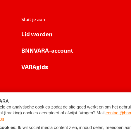
Sluit je aan
Lid worden
BNNVARA-account
VARAgids
voorwaarden
©
2026
BNNVARA