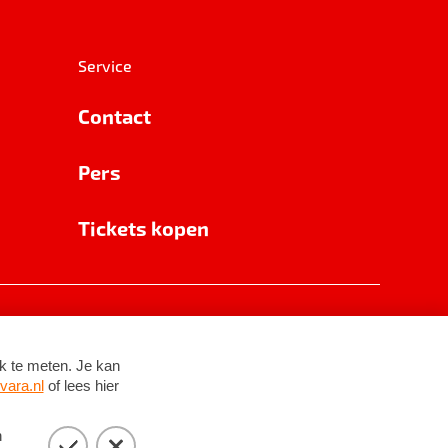
Service
Contact
Pers
Tickets kopen
RSIN 8531 62 402