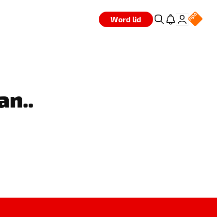
Word lid
an..