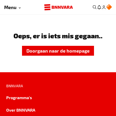
Menu
Oeps, er is iets mis gegaan..
Doorgaan naar de homepage
BNNVARA
Programma's
Over BNNVARA