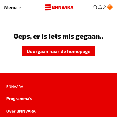
Menu
Oeps, er is iets mis gegaan..
Doorgaan naar de homepage
BNNVARA
Programma's
Over BNNVARA