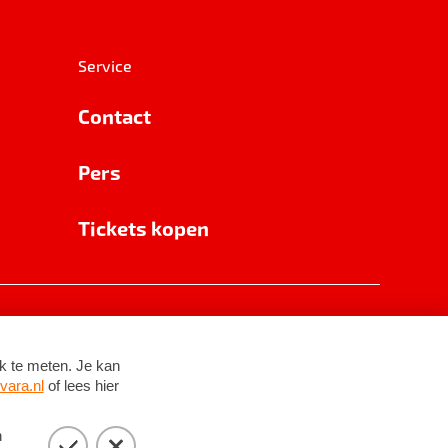
Service
Contact
Pers
Tickets kopen
RSIN 8531 62 402