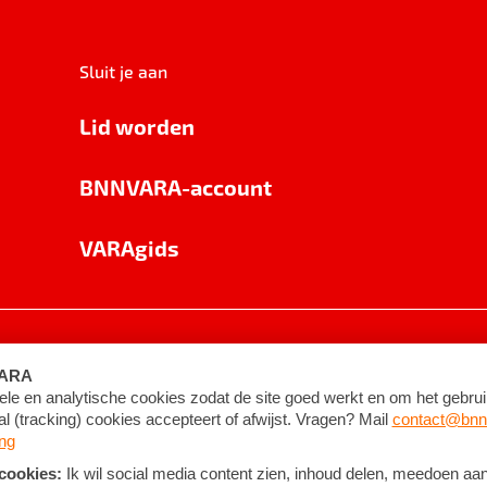
Sluit je aan
Lid worden
BNNVARA-account
VARAgids
voorwaarden
©
2026
BNNVARA