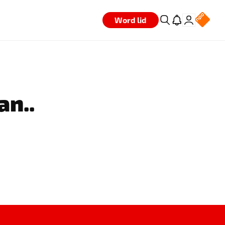
Word lid
an..