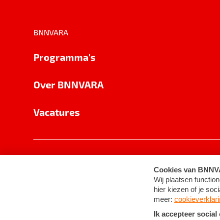
BNNVARA
Programma's
Over BNNVARA
Vacatures
Privacy
Cookie-instellingen
Algemene 