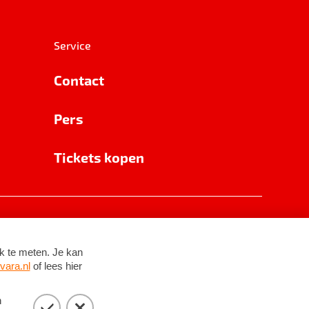
Service
Contact
Pers
Tickets kopen
RSIN 8531 62 402