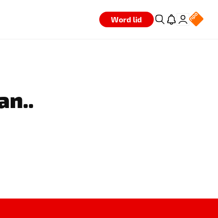
Word lid
an..