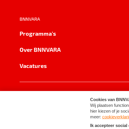
BNNVARA
Programma's
Over BNNVARA
Vacatures
Privacy
Cookie-instellingen
Algemene 