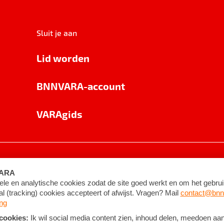
Sluit je aan
Lid worden
BNNVARA-account
VARAgids
voorwaarden
©
2026
BNNVARA