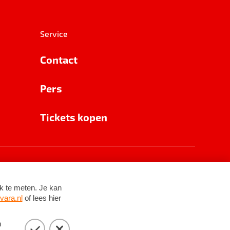
Service
Contact
Pers
Tickets kopen
RSIN 8531 62 402