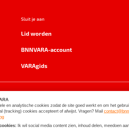
Sluit je aan
Lid worden
BNNVARA-account
VARAgids
voorwaarden
©
2026
BNNVARA