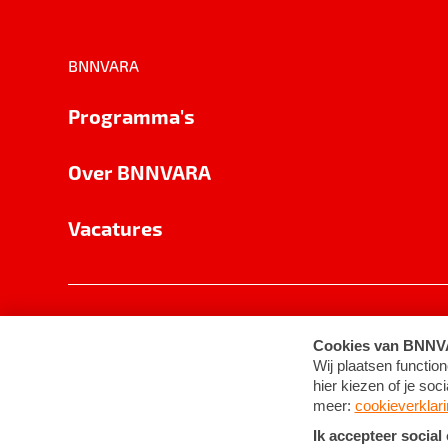
BNNVARA
Programma's
Over BNNVARA
Vacatures
Privacy
Cookie-instellingen
Algemene 