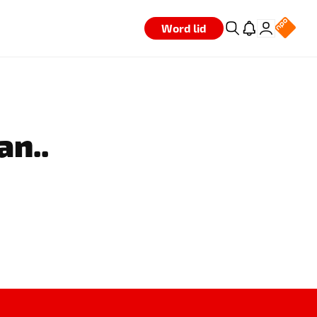
Word lid
an..