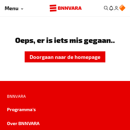
Menu
Oeps, er is iets mis gegaan..
Doorgaan naar de homepage
BNNVARA
Programma's
Over BNNVARA