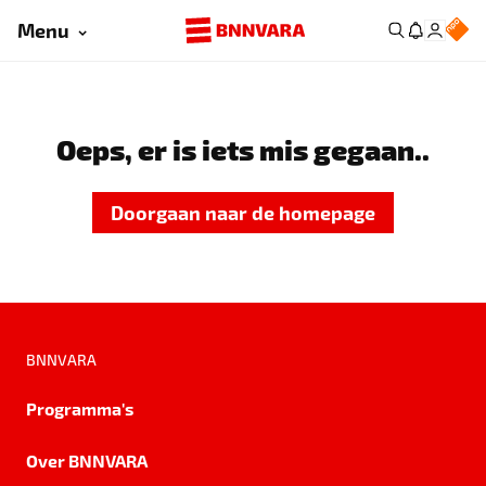
Menu
Oeps, er is iets mis gegaan..
Doorgaan naar de homepage
BNNVARA
Programma's
Over BNNVARA