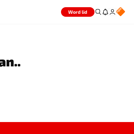
Word lid
an..