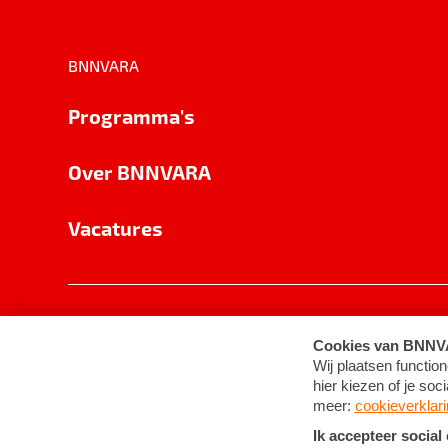
BNNVARA
Programma's
Over BNNVARA
Vacatures
Privacy
Cookie-instellingen
Algemene 