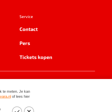
Service
Contact
Pers
Tickets kopen
RSIN 8531 62 402