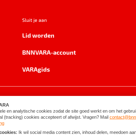
Sluit je aan
Lid worden
BNNVARA-account
VARAgids
voorwaarden
©
2026
BNNVARA