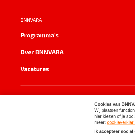
BNNVARA
Programma's
Over BNNVARA
Vacatures
Privacy
Cookie-instellingen
Algemene 