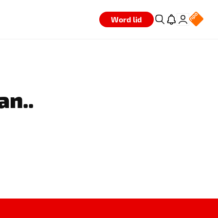
Word lid
an..