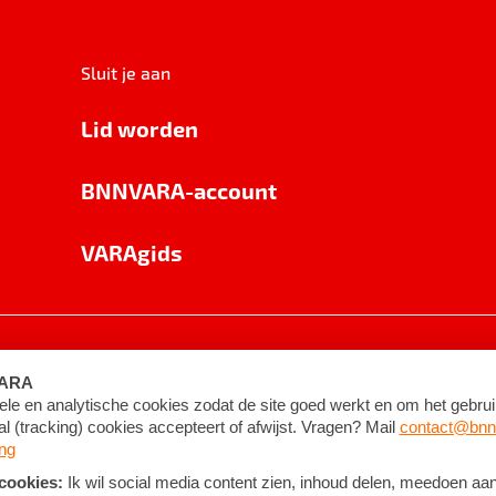
Sluit je aan
Lid worden
BNNVARA-account
VARAgids
voorwaarden
©
2026
BNNVARA