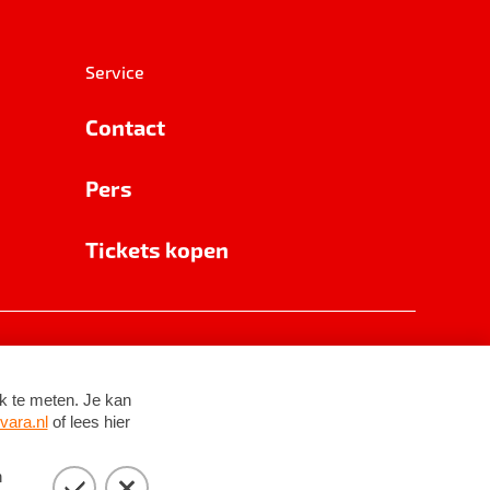
Service
Contact
Pers
Tickets kopen
RSIN 8531 62 402