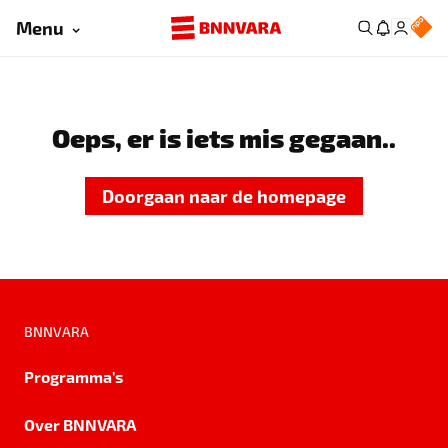
Menu
Oeps, er is iets mis gegaan..
Doorgaan naar de homepage
BNNVARA
Programma's
Over BNNVARA