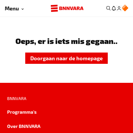
Menu
Oeps, er is iets mis gegaan..
Doorgaan naar de homepage
BNNVARA
Programma's
Over BNNVARA