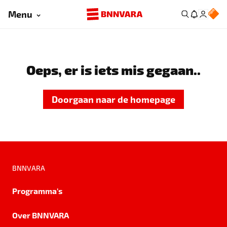
Menu
Oeps, er is iets mis gegaan..
Doorgaan naar de homepage
BNNVARA
Programma's
Over BNNVARA