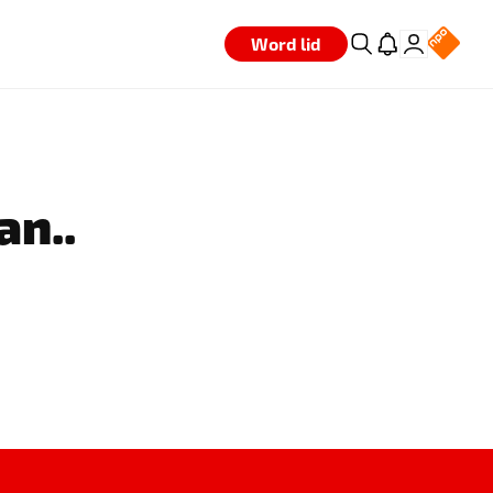
Word lid
an..