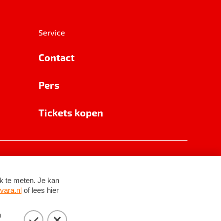
Service
Contact
Pers
Tickets kopen
RSIN 8531 62 402