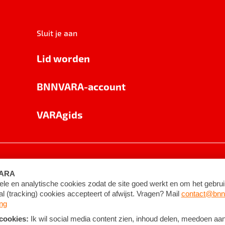
Sluit je aan
Lid worden
BNNVARA-account
VARAgids
voorwaarden
©
2026
BNNVARA