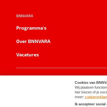
BNNVARA
Programma's
Over BNNVARA
Vacatures
Privacy
Cookie-instellingen
Algemene 