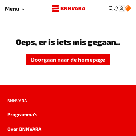
Menu
Oeps, er is iets mis gegaan..
Doorgaan naar de homepage
BNNVARA
Programma's
Over BNNVARA