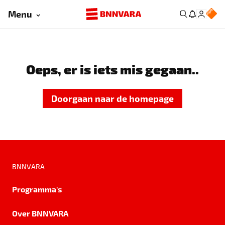
Menu
Oeps, er is iets mis gegaan..
Doorgaan naar de homepage
BNNVARA
Programma's
Over BNNVARA