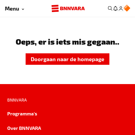
Menu
Oeps, er is iets mis gegaan..
Doorgaan naar de homepage
BNNVARA
Programma's
Over BNNVARA