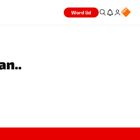
Word lid
an..