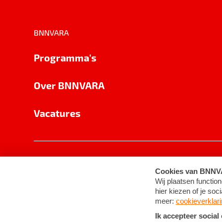
BNNVARA
Programma's
Over BNNVARA
Vacatures
Privacy
Cookie-instellingen
Algemene 