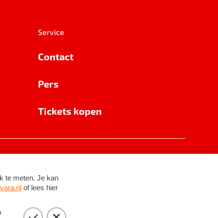
Service
Contact
Pers
Tickets kopen
RSIN 8531 62 402