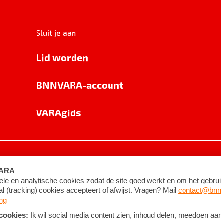
Sluit je aan
Lid worden
BNNVARA-account
VARAgids
voorwaarden
©
2026
BNNVARA