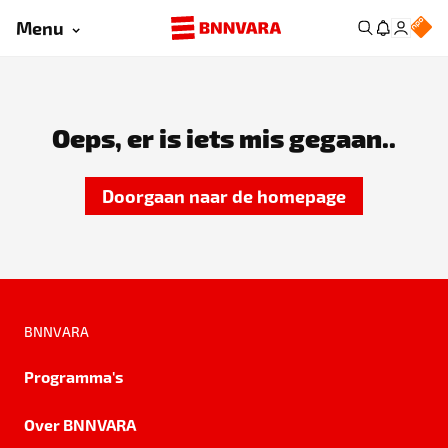
Menu
Oeps, er is iets mis gegaan..
Doorgaan naar de homepage
BNNVARA
Programma's
Over BNNVARA