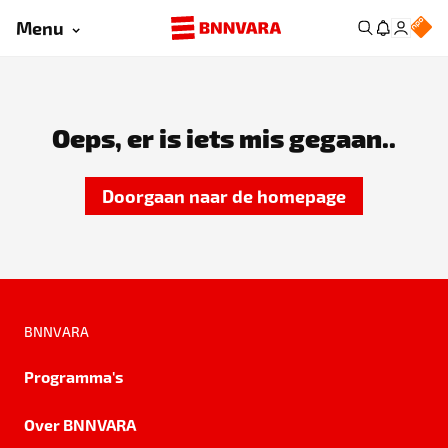
Menu
Oeps, er is iets mis gegaan..
Doorgaan naar de homepage
BNNVARA
Programma's
Over BNNVARA