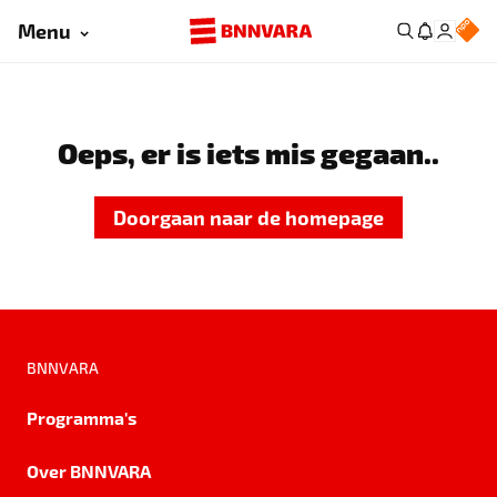
Menu
Oeps, er is iets mis gegaan..
Doorgaan naar de homepage
BNNVARA
Programma's
Over BNNVARA