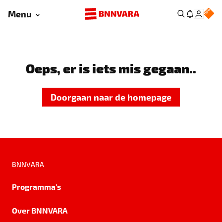
Menu
Oeps, er is iets mis gegaan..
Doorgaan naar de homepage
BNNVARA
Programma's
Over BNNVARA