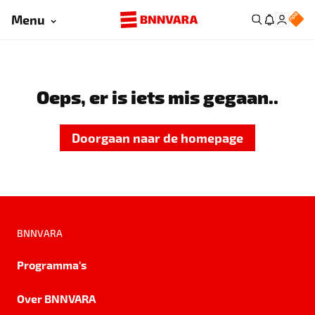
Menu
Oeps, er is iets mis gegaan..
Doorgaan naar de homepage
BNNVARA
Programma's
Over BNNVARA