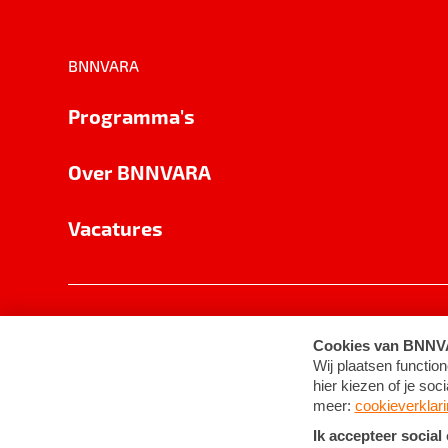
BNNVARA
Programma's
Over BNNVARA
Vacatures
Privacy
Cookie-instellingen
Algemene 