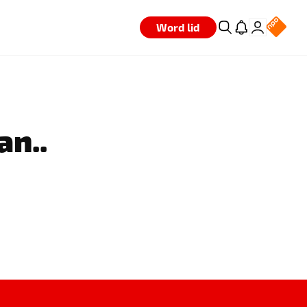
Word lid
an..