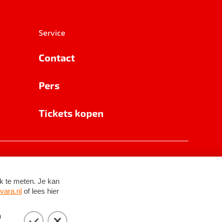
Service
Contact
Pers
Tickets kopen
RSIN 8531 62 402