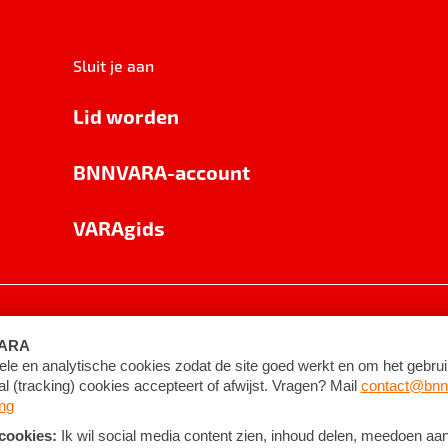
Sluit je aan
Lid worden
BNNVARA-account
VARAgids
voorwaarden
©
2026
BNNVARA